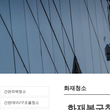
화재청소
간판외벽청소
간판/유리/구조물청소
화재복구청