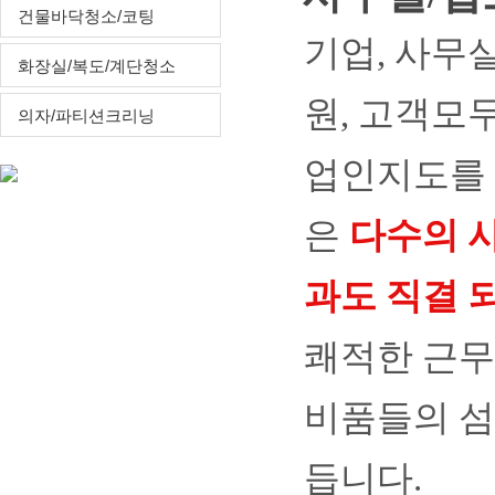
건물바닥청소/코팅
기업, 사무
화장실/복도/계단청소
원, 고객모
의자/파티션크리닝
업인지도를 
은
다수의 
과도 직결 
쾌적한 근무
비품들의 섬
듭니다.