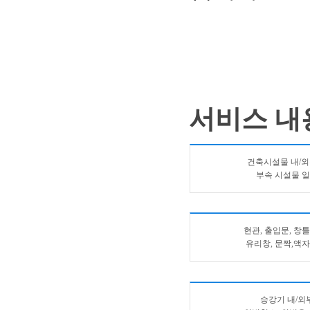
서비스 내
건축시설물 내/외
부속 시설물 
현관, 출입문, 창틀
유리창, 문짝,액자
승강기 내/외