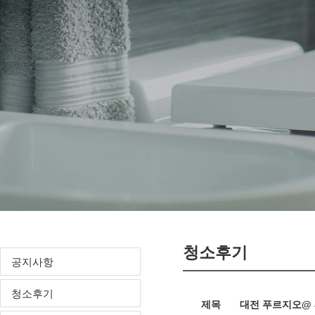
청소후기
공지사항
청소후기
제목
대전 푸르지오@